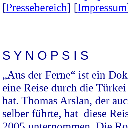
[
Pressebereich
] [
Impressum
S Y N O P S I S
„Aus der Ferne“ ist ein Do
eine Reise durch die Türke
hat. Thomas Arslan, der au
selber führte, hat diese Re
2005 unternommen. Die Rout