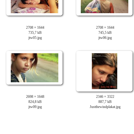
2708 × 1644
2708 × 1644
735,7 kB
745,5 kB
jtw05.jpg
jtw06.jpg
2698 × 1648
2346 × 3322
824,8 kB
887,7 kB
jtw09.jpg
Justthewindplakat.jpg