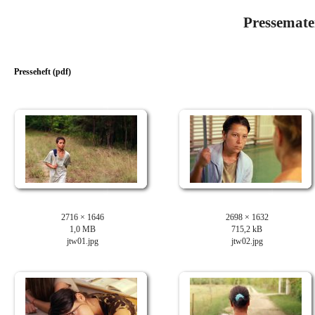
Pressemate
Presseheft (pdf)
2716 × 1646
2698 × 1632
1,0 MB
715,2 kB
jtw01.jpg
jtw02.jpg