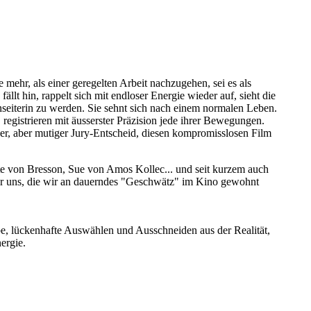
 mehr, als einer geregelten Arbeit nachzugehen, sei es als
fällt hin, rappelt sich mit endloser Energie wieder auf, sieht die
nseiterin zu werden. Sie sehnt sich nach einem normalen Leben.
egistrieren mit äusserster Präzision jede ihrer Bewegungen.
rser, aber mutiger Jury-Entscheid, diesen kompromisslosen Film
e von Bresson, Sue von Amos Kollec... und seit kurzem auch
d für uns, die wir an dauerndes "Geschwätz" im Kino gewohnt
robe, lückenhafte Auswählen und Ausschneiden aus der Realität,
ergie.