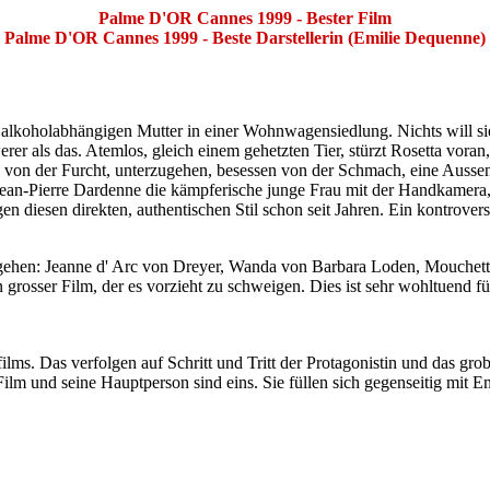
Palme D'OR Cannes 1999 - Bester Film
Palme D'OR Cannes 1999 - Beste Darstellerin (Emilie Dequenne)
er alkoholabhängigen Mutter in einer Wohnwagensiedlung. Nichts will sie
erer als das. Atemlos, gleich einem gehetzten Tier, stürzt Rosetta voran, 
sen von der Furcht, unterzugehen, besessen von der Schmach, eine Ausse
an-Pierre Dardenne die kämpferische junge Frau mit der Handkamera, r
en diesen direkten, authentischen Stil schon seit Jahren. Ein kontrove
ingehen: Jeanne d' Arc von Dreyer, Wanda von Barbara Loden, Mouchett
ein grosser Film, der es vorzieht zu schweigen. Dies ist sehr wohltuen
films. Das verfolgen auf Schritt und Tritt der Protagonistin und das g
Film und seine Hauptperson sind eins. Sie füllen sich gegenseitig mit En