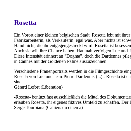
Rosetta
Ein Vorort einer kleinen belgischen Stadt. Rosetta lebt mit ihr
Fabrikarbeiterin, als Verkäuferin, egal was. Aber nichts ist schw
Hand nicht, die ihr entgegengestreckt wird. Rosetta ist beses
Auch sie will ihre Chance haben. Hautnah verfolgen Luc und Je
Diese Intensität erinnert an "Dogma", doch die Dardennes pfleg
in Cannes mit der Goldenen Palme auszuzeichnen.
Verschiedene Frauenportraits werden in die Filmgeschichte e
Rosetta von Luc und Jean-Pierre Dardenne. (...) - Rosetta ist 
sind.
Gérard Lefort (Liberation)
-Rosetta- benützt fast ausschließlich die Mittel des Dokumentar
erlauben Rosetta, ihr eigenes fiktives Umfeld zu schaffen. Der 
Serge Tourbiana (Cahiers du cinema)