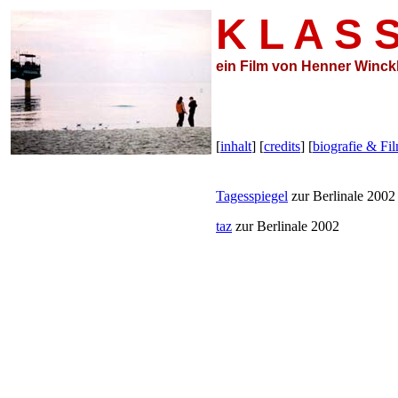
K L A S 
ein Film von Henner Winck
[
inhalt
] [
credits
] [
biografie & Fi
Tagesspiegel
zur Berlinale 2002
taz
zur Berlinale 2002