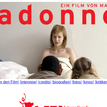
er den Film
] [
interview
] [
credits
] [
biografien
] [
fotos
] [
kinos
] [
kritike