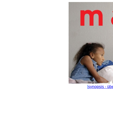
[
synopsis - üb