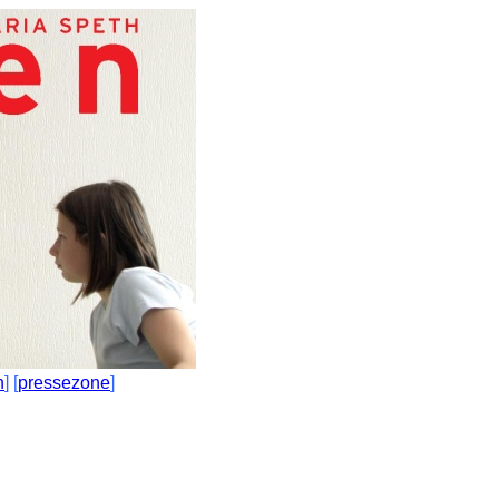
n
] [
pressezone
]