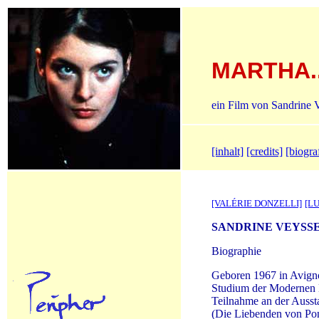
MARTHA.
ein Film von Sandrine 
[inhalt]
[credits]
[biogra
[VALÉRIE DONZELLI]
[L
SANDRINE VEYSSE
Biographie
Geboren 1967 in Avign
Studium der Modernen L
Teilnahme an der Auss
(Die Liebenden von Pon