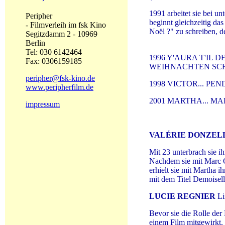
1991 arbeitet sie bei u
Peripher
beginnt gleichzeitig das
- Filmverleih im fsk Kino
Noël ?" zu schreiben, d
Segitzdamm 2 - 10969
Berlin
Tel: 030 6142464
1996 Y'AURA T'IL D
Fax: 0306159185
WEIHNACHTEN SCH
peripher@fsk-kino.de
1998 VICTOR... PE
www.peripherfilm.de
2001 MARTHA... M
impressum
VALÉRIE DONZEL
Mit 23 unterbrach sie i
Nachdem sie mit Marc Gi
erhielt sie mit Martha i
mit dem Titel Demoisell
LUCIE REGNIER
Li
Bevor sie die Rolle der 
einem Film mitgewirkt. 