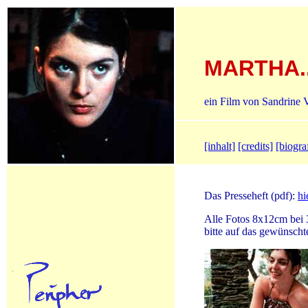
MARTHA.
ein Film von Sandrine 
[inhalt]
[credits]
[biogra
Das Presseheft (pdf):
hi
Alle Fotos 8x12cm bei 
bitte auf das gewünscht