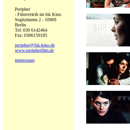
Peripher
- Filmverleih im fsk Kino
Segitzdamm 2 - 10969
Berlin
Tel: 030 6142464
Fax: 0306159185
peripher@fsk-kino.de
www.peripherfilm.de
impressum